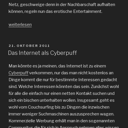
Netz, geschweige denn in der Nachbarschaft aufhalten
können, regeln nun das erotische Entertainment.
„Nur
weiterlesen
noch
gute
Tipps
VERÖFFENTLICHT
21. OKTOBER 2011
AM
fuer
Das Internet als Cyberpuff
die
beste
Man könnte es ja meinen, das Internet ist zu einem
Nebensache“
Cyberpuff
verkommen, nur das man nicht kostenlos an
Dinge kommt die nur für bestimmte Interessen gedacht
sind. Welche Interessen könnten das sein. Zunächst wohl
für alle die einfach nur einen netten Kontakt suchen und
sich ein bischen unterhalten wollen. Insgesamt geht es
wohl vom Couchsurfing bis zu Dingen die inzwischen
immer weniger Suchmaschinen auszusprechen wagen.
Kommerzielle Werbung erhält man in den sogenannten
Communitys die für sich in Anspruch nehmen alles wissen