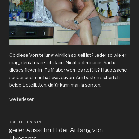
Ob diese Vorstellung wirklich so geil ist? Jeder so wie er
mag, denkt man sich dann. Nicht jedermanns Sache
dieses ficken im Puff, aber wem es gefällt? Hauptsache
sauber und man hat was davon. Am besten sicherlich
beide Beteiligten, dafür kann man ja sorgen.
„geil
weiterlesen
ficken
im
Puff“
VERÖFFENTLICHT
24. JULI 2013
AM
geiler Ausschnitt der Anfang von
Livecams