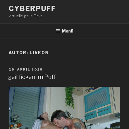
Zum
CYBERPUFF
Inhalt
virtuelle geile Ficks
springen
Menü
AUTOR:
LIVEON
VERÖFFENTLICHT
26. APRIL 2016
AM
geil ficken im Puff