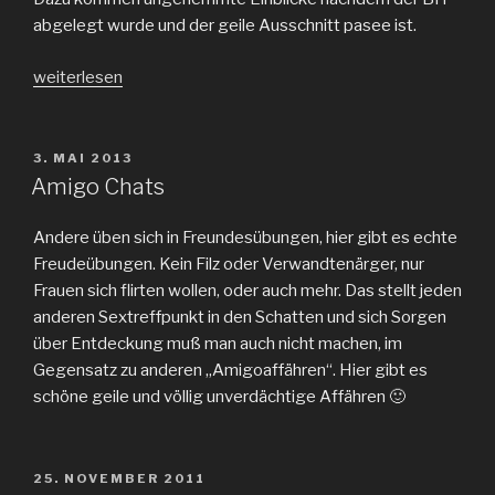
abgelegt wurde und der geile Ausschnitt pasee ist.
„geiler
weiterlesen
Ausschnitt
der
Anfang
VERÖFFENTLICHT
3. MAI 2013
AM
von
Amigo Chats
Livecams“
Andere üben sich in Freundesübungen, hier gibt es echte
Freudeübungen. Kein Filz oder Verwandtenärger, nur
Frauen sich flirten wollen, oder auch mehr. Das stellt jeden
anderen Sextreffpunkt in den Schatten und sich Sorgen
über Entdeckung muß man auch nicht machen, im
Gegensatz zu anderen „Amigoaffähren“. Hier gibt es
schöne geile und völlig unverdächtige Affähren 🙂
VERÖFFENTLICHT
25. NOVEMBER 2011