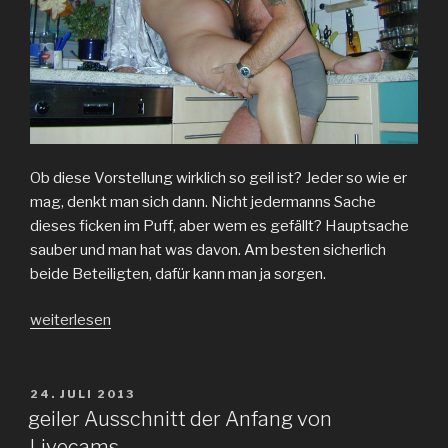
Ob diese Vorstellung wirklich so geil ist? Jeder so wie er
mag, denkt man sich dann. Nicht jedermanns Sache
dieses ficken im Puff, aber wem es gefällt? Hauptsache
sauber und man hat was davon. Am besten sicherlich
beide Beteiligten, dafür kann man ja sorgen.
„geil
weiterlesen
ficken
im
Puff“
VERÖFFENTLICHT
24. JULI 2013
AM
geiler Ausschnitt der Anfang von
Livecams