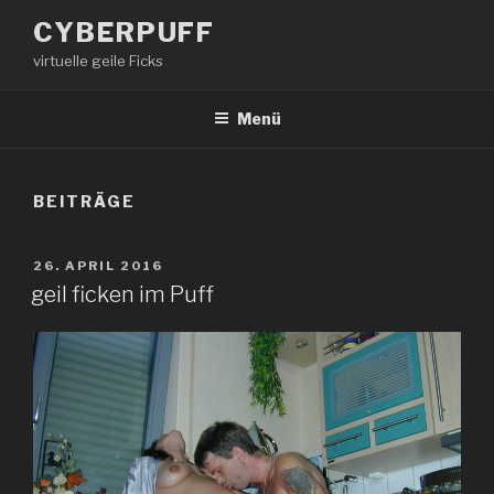
Zum
CYBERPUFF
Inhalt
virtuelle geile Ficks
springen
Menü
BEITRÄGE
VERÖFFENTLICHT
26. APRIL 2016
AM
geil ficken im Puff