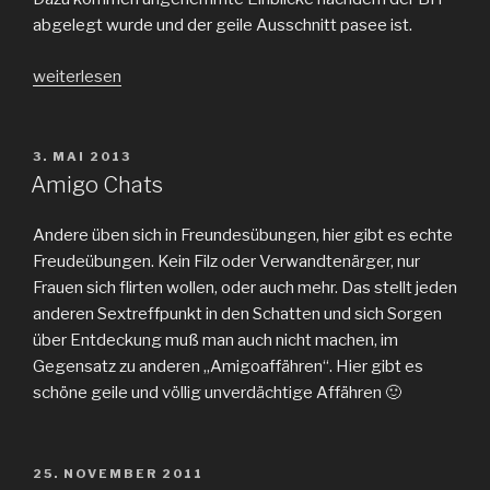
abgelegt wurde und der geile Ausschnitt pasee ist.
„geiler
weiterlesen
Ausschnitt
der
Anfang
VERÖFFENTLICHT
3. MAI 2013
AM
von
Amigo Chats
Livecams“
Andere üben sich in Freundesübungen, hier gibt es echte
Freudeübungen. Kein Filz oder Verwandtenärger, nur
Frauen sich flirten wollen, oder auch mehr. Das stellt jeden
anderen Sextreffpunkt in den Schatten und sich Sorgen
über Entdeckung muß man auch nicht machen, im
Gegensatz zu anderen „Amigoaffähren“. Hier gibt es
schöne geile und völlig unverdächtige Affähren 🙂
VERÖFFENTLICHT
25. NOVEMBER 2011