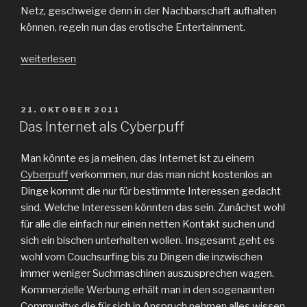
Netz, geschweige denn in der Nachbarschaft aufhalten
können, regeln nun das erotische Entertainment.
„Nur
weiterlesen
noch
gute
Tipps
VERÖFFENTLICHT
21. OKTOBER 2011
AM
fuer
Das Internet als Cyberpuff
die
beste
Man könnte es ja meinen, das Internet ist zu einem
Nebensache“
Cyberpuff
verkommen, nur das man nicht kostenlos an
Dinge kommt die nur für bestimmte Interessen gedacht
sind. Welche Interessen könnten das sein. Zunächst wohl
für alle die einfach nur einen netten Kontakt suchen und
sich ein bischen unterhalten wollen. Insgesamt geht es
wohl vom Couchsurfing bis zu Dingen die inzwischen
immer weniger Suchmaschinen auszusprechen wagen.
Kommerzielle Werbung erhält man in den sogenannten
Communitys die für sich in Anspruch nehmen alles wissen